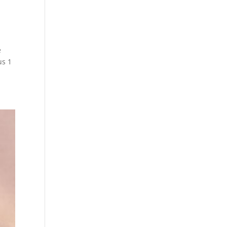
e
us 1