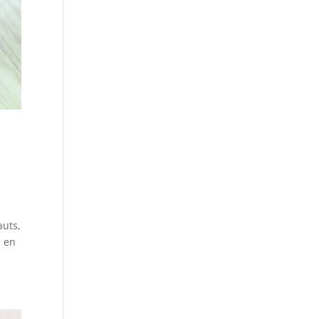
auts,
l en